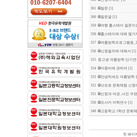
361
질문
[1]
360
질문글
[1]
359
여행 홈스테이 질문이
358
홈스테이에 대해 몇가
357
여름방학프로그램용_2
356
신청절차에 대해서
[1]
355
중고생 여름방학 단기연
354
마중비에 관하여
[1]
353
안녕하세요 여름방학 중
352
삿포로 문화체험 신청
351
신청과 여권 ,사진 우
350
오사카 어학연수
[1]
349
고등학교 1학년 문화
첫 페이