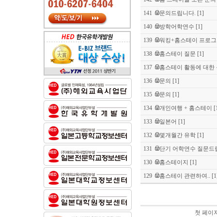
141
문의드립니다.
[1]
140
방학어학연수
[1]
139
워킹+홈스테이 프로그
138
홈스테이 질문
[1]
137
홈스테이 활동에 대한
136
문의
[1]
135
문의
[1]
134
개인여행 + 홈스테이
[
133
일본어
[1]
132
몇개월간 유학
[1]
131
단기 어학연수 질문드
130
홈스테이지
[1]
129
홈스테이 관련하여..
[1
첫 페이