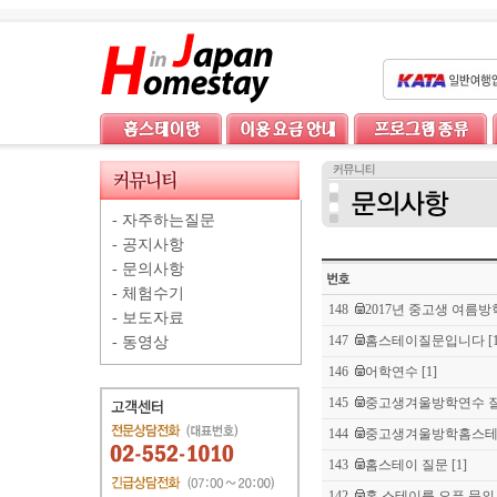
-
자주하는질문
-
공지사항
-
문의사항
-
체험수기
148
2017년 중고생 여름방
-
보도자료
147
홈스테이질문입니다
[
-
동영상
146
어학연수
[1]
145
중고생겨울방학연수 질
144
중고생겨울방학홈스
143
홈스테이 질문
[1]
142
홈 스테이를 오픈 문의