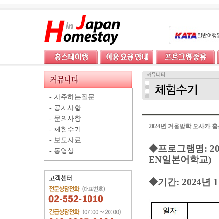
-
자주하는질문
-
공지사항
-
문의사항
2024년 겨울방학 오사카
-
체험수기
-
보도자료
◆프로그램명: 2
-
동영상
EN일본어학교)
◆
기간: 2024년 1