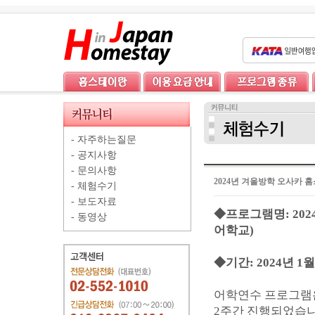
-
자주하는질문
-
공지사항
-
문의사항
2024년 겨울방학 오사카
-
체험수기
-
보도자료
◆프로그램명: 20
-
동영상
어학교)
◆기간: 2024년 1월 
어학연수 프로그램은
2주간 진행되었습니