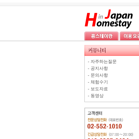
-
자주하는질문
-
공지사항
-
문의사항
-
체험수기
-
보도자료
-
동영상