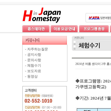
-
자주하는질문
-
공지사항
-
문의사항
2024년 여름 센다이 2주
-
체험수기
-
보도자료
-
동영상
◆프로그램명: 20
가쿠엔고등학교)
◆기간: 2024년 7월