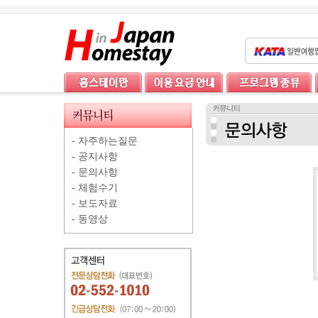
-
자주하는질문
-
공지사항
-
문의사항
-
체험수기
-
보도자료
-
동영상