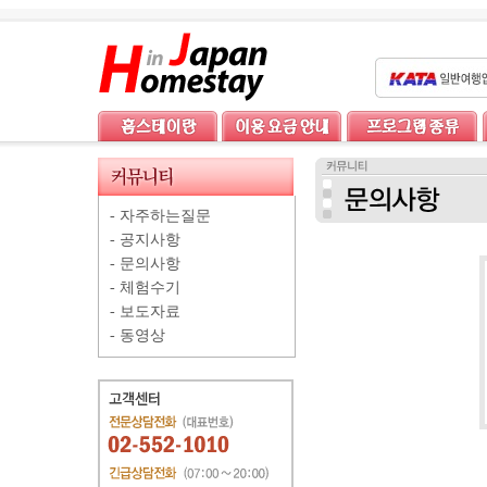
-
자주하는질문
-
공지사항
-
문의사항
-
체험수기
-
보도자료
-
동영상