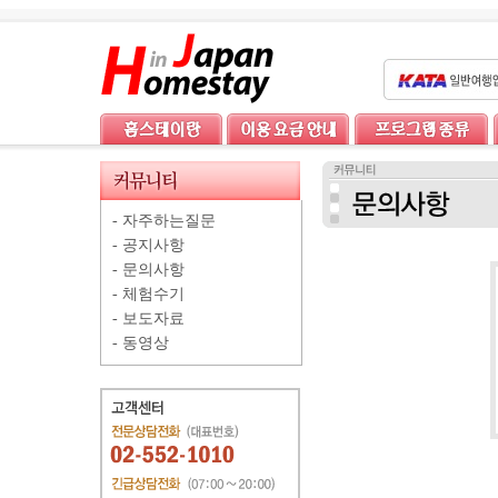
-
자주하는질문
-
공지사항
-
문의사항
-
체험수기
-
보도자료
-
동영상