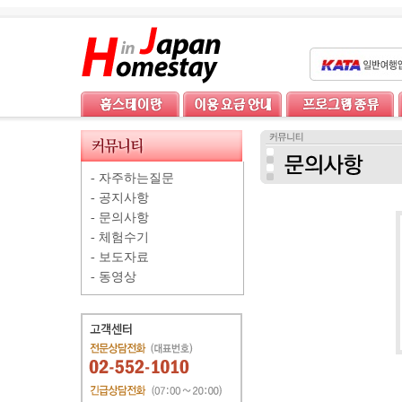
-
자주하는질문
-
공지사항
-
문의사항
-
체험수기
-
보도자료
-
동영상