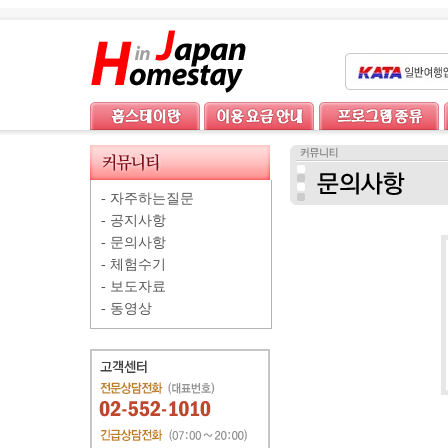
-
자주하는질문
-
공지사항
-
문의사항
-
체험수기
-
보도자료
-
동영상