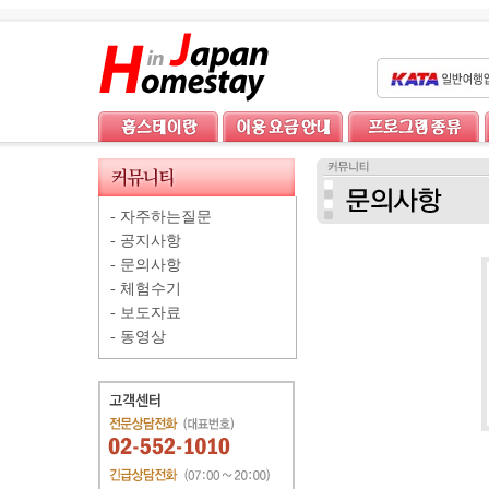
-
자주하는질문
-
공지사항
-
문의사항
-
체험수기
-
보도자료
-
동영상