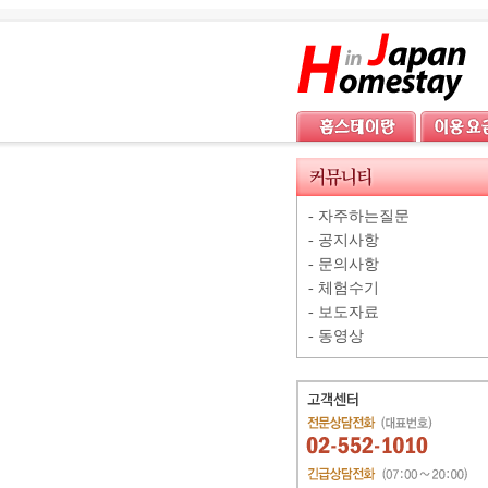
-
자주하는질문
-
공지사항
-
문의사항
-
체험수기
-
보도자료
-
동영상