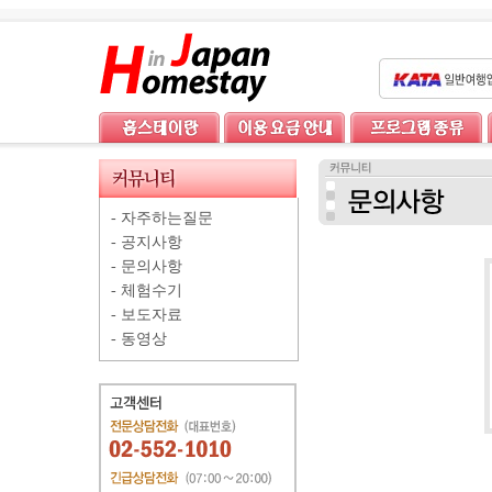
-
자주하는질문
-
공지사항
-
문의사항
-
체험수기
-
보도자료
-
동영상