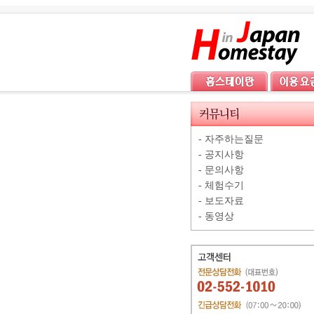
-
자주하는질문
-
공지사항
-
문의사항
-
체험수기
-
보도자료
-
동영상