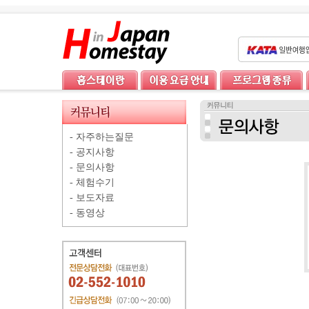
-
자주하는질문
-
공지사항
-
문의사항
-
체험수기
-
보도자료
-
동영상