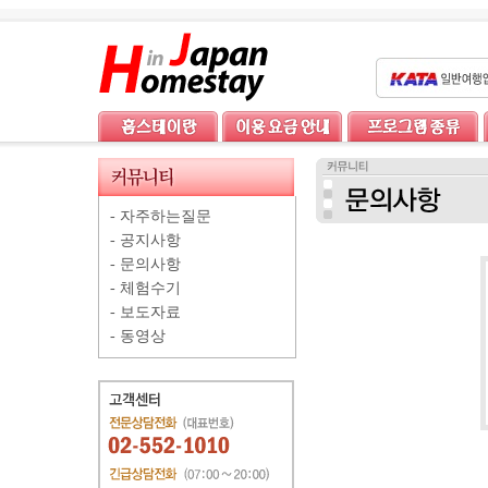
-
자주하는질문
-
공지사항
-
문의사항
-
체험수기
-
보도자료
-
동영상