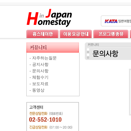
-
자주하는질문
-
공지사항
-
문의사항
-
체험수기
-
보도자료
-
동영상