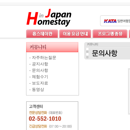
-
자주하는질문
-
공지사항
-
문의사항
-
체험수기
-
보도자료
-
동영상