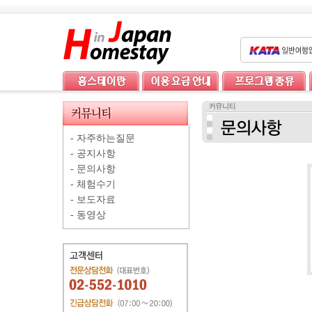
-
자주하는질문
-
공지사항
-
문의사항
-
체험수기
-
보도자료
-
동영상