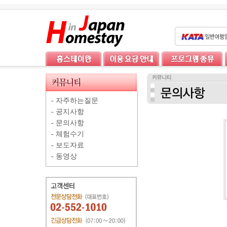
-
자주하는질문
-
공지사항
-
문의사항
-
체험수기
-
보도자료
-
동영상