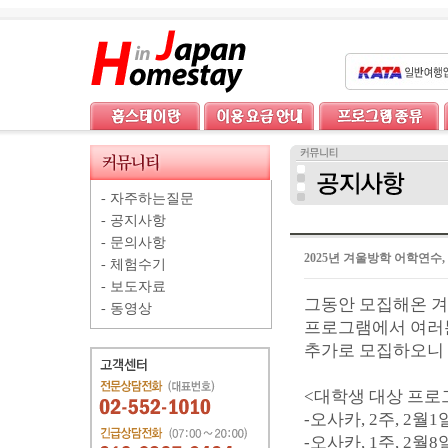
-
자주하는질문
-
공지사항
-
문의사항
2025년 겨울방학 어학연수
-
체험수기
-
보도자료
그동안 모집해온 겨
-
동영상
프로그램에서 여러분
추가로 모집하오니 
<대학생 대상 프로
-오사카, 2주, 2월1
-오사카, 1주, 2월8