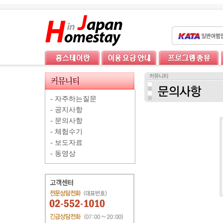
-
자주하는질문
-
공지사항
-
문의사항
-
체험수기
-
보도자료
-
동영상