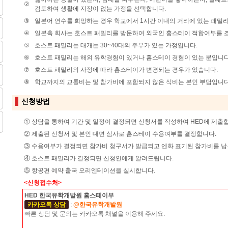
②
검토하여 생활에 지장이 없는 가정을 선택합니다.
③
일본어 연수를 희망하는 경우 학교에서 1시간 이내의 거리에 있는 패밀리
④
일본측 회사는 호스트 패밀리를 방문하여 외국인 홈스테이 적합여부를 
⑤
호스트 패밀리는 대개는 30~40대의 주부가 있는 가정입니다.
⑥
호스트 패밀리는 해외 유학경험이 있거나 홈스테이 경험이 있는 분입니다
⑦
호스트 패밀리의 사정에 따라 홈스테이가 변경되는 경우가 있습니다.
⑧
학교까지의 교통비는 및 참가비에 포함되지 않은 식비는 본인 부담입니다
신청방법
① 상담을 통하여 기간 및 일정이 결정되면 신청서를 작성하여 HED에 제출
② 제출된 신청서 및 본인 대면 심사로 홈스테이 수용여부를 결정합니다.
③ 수용여부가 결정되면 참가비 청구서가 발급되고 엔화 표기된 참가비를 납
④ 호스트 패밀리가 결정되면 신청인에게 알려드립니다.
⑤ 항공편 예약 출국 오리엔테이션을 실시합니다.
<신청접수처>
HED 한국유학개발원 홈스테이부
카카오톡 상담
:
@한국유학개발원
빠른 상담 및 문의는 카카오톡 채널을 이용해 주세요.