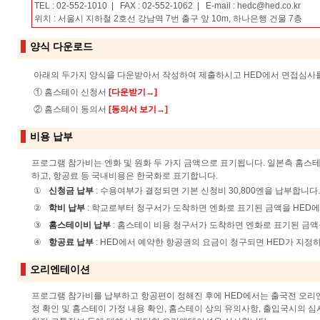
TEL : 02-552-1010 | FAX : 02-552-1062 | E-mail :
hedc@hed.co.kr
위치 : 서울시 지하철 2호선 강남역 7번 출구 앞 10m, 하나은행 건물 7층
양식 다운로드
아래의 두가지 양식을 다운받아서 작성하여 제출하시고 HED에서 면접심사
① 홈스테이 신청서
[다운받기→]
② 홈스테이 동의서
[동의서 보기→]
비용 납부
프로그램 참가비는 엔화 및 원화 두 가지 금액으로 표기됩니다. 일본측 홈스
하고, 항공료 등 국내비용은 한국화로 표기합니다.
①
신청금 납부
: 수용여부가 결정되면 기본 신청비 30,800엔을 납부합니다.
②
학비 납부
: 학교로부터 청구서가 도착하면 엔화로 표기된 금액을 HED에
③
홈스테이비 납부
: 홈스테이 비용 청구서가 도착하면 엔화로 표기된 금액
④
항공료 납부
: HED에서 예약한 항공권의 요금이 청구되면 HED가 지정
오리엔테이션
프로그램 참가비를 납부하고 항공편이 정해진 후에 HED에서는 출국전 오리
정 확인 및 홈스테이 가정 내용 확인, 홈스테이 상의 유의사항, 출입국시의 심사