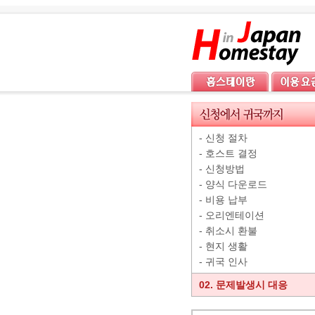
-
신청 절차
-
호스트 결정
-
신청방법
-
양식 다운로드
-
비용 납부
-
오리엔테이션
-
취소시 환불
-
현지 생활
-
귀국 인사
02. 문제발생시 대응