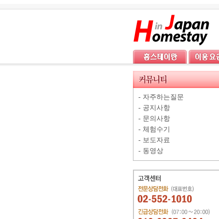
-
자주하는질문
-
공지사항
-
문의사항
-
체험수기
-
보도자료
-
동영상