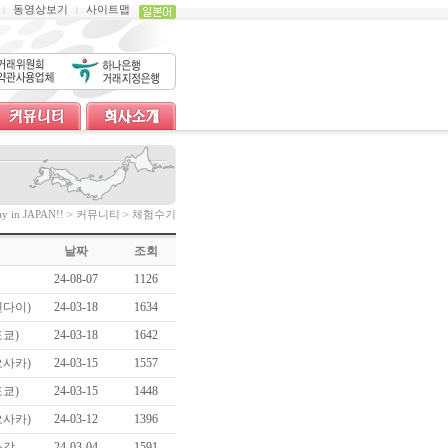
동영상보기
사이트맵
|
|
tay in JAPAN!! > 커뮤니티 > 체험수기
날짜
조회
24-08-07
1126
센다이)
24-03-18
1634
도쿄)
24-03-18
1642
오사카)
24-03-15
1557
도쿄)
24-03-15
1448
오사카)
24-03-12
1396
소감
24-03-04
1591