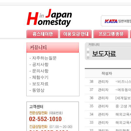
-
자주하는질문
-
공지사항
-
문의사항
작성자
-
체험수기
38
관리자
<비즈니스
-
보도자료
37
관리자
<에듀동아
-
동영상
36
관리자
[세계일보
35
관리자
중·고생 
34
관리자
해외교육사
33
관리자
해외교육사
32
관리자
한일협회,