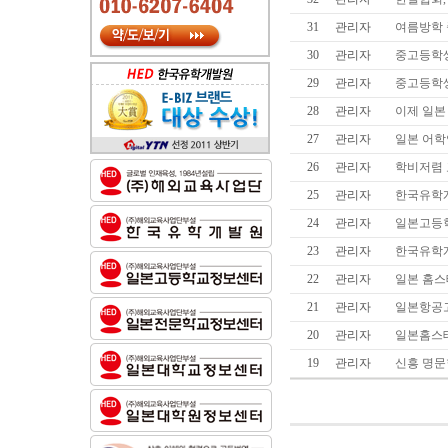
31
관리자
여름방학 
30
관리자
중고등학생
29
관리자
중고등학생
28
관리자
이제 일본
27
관리자
일본 어학
26
관리자
학비저렴 
25
관리자
한국유학개
24
관리자
일본고등학
23
관리자
한국유학개
22
관리자
일본 홈
21
관리자
일본항공고
20
관리자
일본홈스
19
관리자
신흥 명문