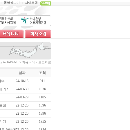
동영상보기
사이트맵
|
|
tay in JAPAN!! > 커뮤니티 > 보도자료
날짜
조회
연수
24-10-18
911
개 기사
24-03-30
1036
24-03-29
1105
 모집
22-12-26
1396
22-12-26
1396
 인기
22-12-26
1355
어를 한번에”
22-12-26
1344