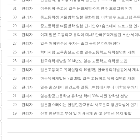
31
관리자
여름방학 중고생 일본 문화체험·어학연수 프로그램 인기
30
관리자
중고등학생 겨울방학 일본 문화체험, 어학연수 프로그램 주
29
관리자
중고등학생 여름방학 일본 단기연수+홈스테이 프로그램 인
28
관리자
이제 일본 고등학교 유학이 대세! 한국유학개발원 부산 세미
27
관리자
일본 어학연수생 숫자는 줄고 목적은 다양해졌다
26
관리자
학비저렴 교육충실도 선호 일본고등학교 유학설명회 개최
25
관리자
한국유학개발원 2014년도 일본 고등학교 유학생 모집
24
관리자
일본고등학교 유학설명회 10월3일 한국유학개발원에서 개최
23
관리자
한국유학개발원 7월 30일 일본 고등학교 유학 설명회 개최
22
관리자
일본 홈스테이 민간교류 열풍…여행에서부터 어학연수까지
21
관리자
일본항공고등학교 유학생 학비 30% 지원 장학생 선발
20
관리자
일본홈스테이는 한일민간교류의 새로운축 청년학생에 인기
19
관리자
신흥 명문학교 부상 일 지바국제 중·고 유학생 유치 활발