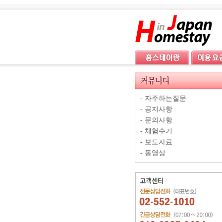
-
자주하는질문
-
공지사항
-
문의사항
-
체험수기
-
보도자료
-
동영상