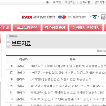
홈
로그인
회원가입
공지사항
문의사항
|
|
|
|
Homes
작성자
제목
38
관리자
<비즈니스코리아> 대학생의 한일 교류회 및 겨울방학 일본 
37
관리자
<에듀동아> 한일협회, 2024년 여름방학 중고생 일본 캠프 소
36
관리자
[세계일보] 일본 감염병, 여행서 감염 가능성 낮아
35
관리자
중·고생 겨울방학 일본 홈스테이, 어학연수 프로그램 참가자
34
관리자
해외교육사업단 '여름방학 일본 고교 단기연수' 설명회 개최
33
관리자
해외교육사업단, 가족 단위 일본 홈스테이 장·단기 프로그램
32
관리자
한일협회, 중고생 여름방학 일본연수 프로그램…“문화와 언