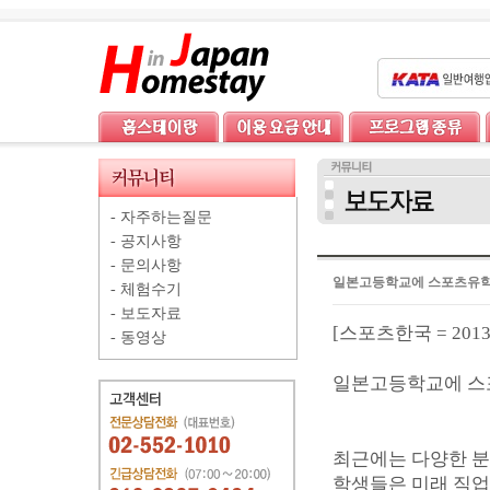
-
자주하는질문
-
공지사항
-
문의사항
일본고등학교에 스포츠유학
-
체험수기
-
보도자료
[스포츠한국 = 2013/
-
동영상
일본고등학교에 스
최근에는 다양한 분
학생들은 미래 직업