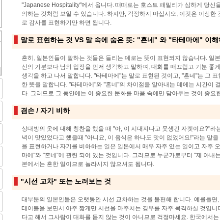
"Japanese Hospitality"에서 옵니다. 때때로는 호스트 패밀리가 심하게 
의하는 것처럼 보일 수 있습니다. 하지만, 걱정하지 마십시오, 이것은 이상한
로 감사를 표현하기만 하면 됩니다.
말로 표현하는 것 VS 말 속에 숨은 뜻: "혼네" 와 "타테마에" 이
흔히, 일본인들이 말하는 것들은 들리는 데로는 뜻이 표현되지 않습니다. 일
신의 기분보다 남의 입장을 먼저 생각하고 말하며, 대화를 매끄럽고 기분 좋게
생각을 하고 나서 말합니다. "타테마에"는 말로 표현된 것이고, "혼네"는 그 
한 뜻을 말합니다. "타테마에"와 "혼네"의 차이점을 알아내는 데에는 시간이
다. 그러므로 그 동안에는 이 중요한 문화를 마음 속에만 담아두는 것이 중요
겸손 / 자기 비하
상대방의 옷에 대해 칭찬을 했을 때 "아, 이 시대지나고 못생긴 자켓이요?"라
녁이 맛있었다고 했을때 "아니요, 이 음식은 하나도 맛이 없었어요!"라는 말을
을 표현하거나 자기를 비하하는 일은 일본에서 매우 자주 있는 일이고 자주 오
마에"와 "혼네"에 관련 되어 있는 것입니다. 그러므로 누군가로부터 "제 아내는
본에서는 흔한 일이므로 놀라시지 않으셔도 됩니다.
"시선 교차" 또는 노려보는 것
대부분의 일본인들은 오랫동안 시선 교차하는 것을 불편해 합니다. 예를들면
테이블을 보면서 아주 짧게만 시선을 마주치는 경우를 자주 목격하실 것입니
다고 해서 그사람이 대화를 듣지 않는 것이 아니므로 걱정마세요. 한국에서